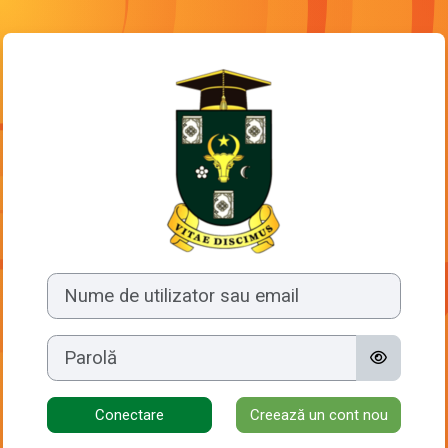
Sari la conţinutul principal
Conectați-vă la 
Treci peste crearea unui cont nou
Nume de utilizator sau email
Parolă
Conectare
Creează un cont nou