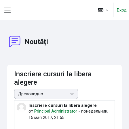
Перейти к основному содержанию
Вход
Боковая панель
Noutăți
Inscriere cursuri la libera
alegere
Режим отображения
Inscriere cursuri la libera alegere
Количество ответов: 0
от
Principal Administrator
-
понедельник,
15 мая 2017, 21:55