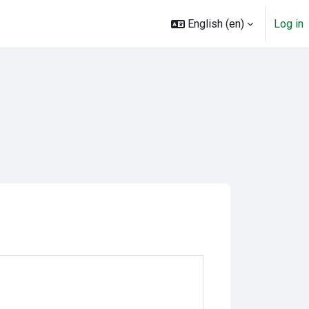
English ‎(en)‎
Log in