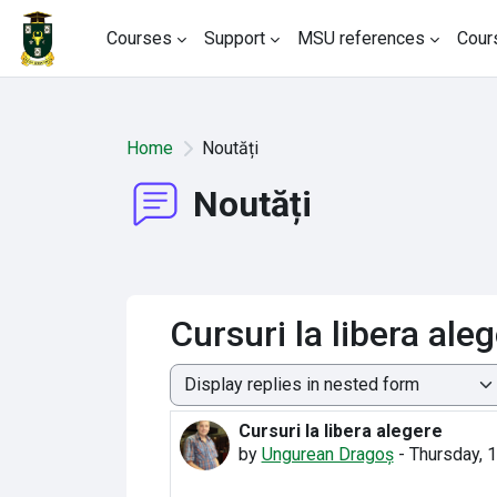
Skip to main content
Courses
Support
MSU references
Cour
Home
Noutăți
Noutăți
Cursuri la libera ale
Display mode
Cursuri la libera alegere
Number of replies: 0
by
Ungurean Dragoș
-
Thursday, 