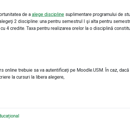
ortunitatea de a
alege discipline
suplimentare programului de stud
alegeţi 2 discipline: una pentru semestrul I şi alta pentru semestru
 cu 4 credite. Taxa pentru realizarea orelor la o disciplină constitu
rs online trebuie sa va autentificați pe Moodle.USM. În caz, dacă
riere la cursuri la libera alegere,
ucațional