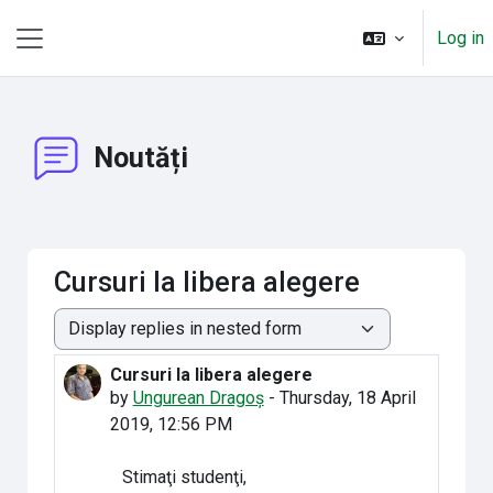
Skip to main content
Log in
Side panel
Noutăți
Cursuri la libera alegere
Display mode
Cursuri la libera alegere
Number of replies: 0
by
Ungurean Dragoș
-
Thursday, 18 April
2019, 12:56 PM
Stimaţi studenţi,