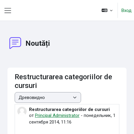
Перейти к основному содержанию
Вход
Боковая панель
Noutăți
Restructurarea categoriilor de
cursuri
Режим отображения
Restructurarea categoriilor de cursuri
Количество ответов: 0
от
Principal Administrator
-
понедельник, 1
сентября 2014, 11:16