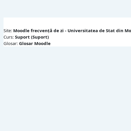
Sari la conţinutul principal
Site:
Moodle frecvență de zi - Universitatea de Stat din M
Curs:
Suport (Suport)
Glosar:
Glosar Moodle