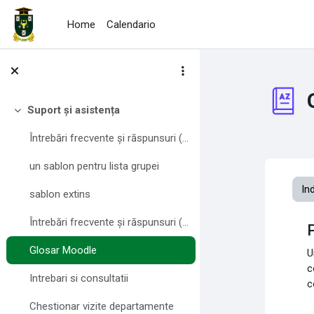
Vai al contenuto principale
Home
Calendario
Suport și asistența
Minimizza
Întrebări frecvente și răspunsuri (FAQ) pentru profesori
un sablon pentru lista grupei
In
sablon extins
Întrebări frecvente și răspunsuri (FAQ) pentru studenți
Glosar Moodle
U
c
Intrebari si consultatii
c
Chestionar vizite departamente