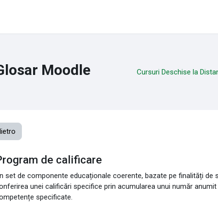
Glosar Moodle
Cursuri Deschise la Dista
dietro
Program de calificare
n set de componente educaționale coerente, bazate pe finalități de s
onferirea unei calificări specifice prin acumularea unui număr anumit
ompetențe specificate.