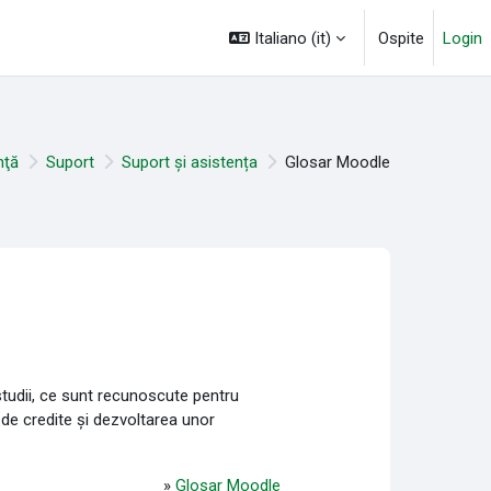
Italiano ‎(it)‎
Ospite
Login
nţă
Suport
Suport și asistența
Glosar Moodle
tudii, ce sunt recunoscute pentru
 de credite și dezvoltarea unor
»
Glosar Moodle