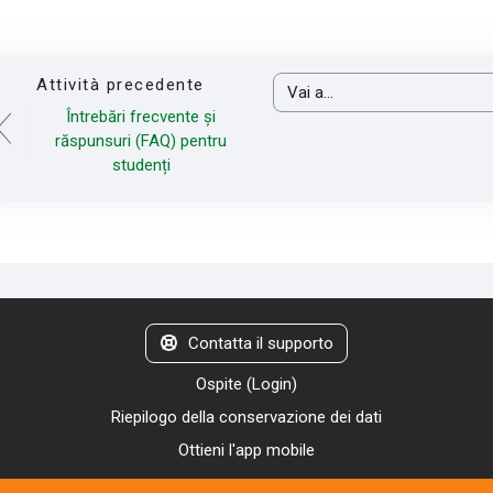
Attività precedente
Vai a...
Întrebări frecvente și
răspunsuri (FAQ) pentru
studenți
Contatta il supporto
Ospite (
Login
)
Riepilogo della conservazione dei dati
Ottieni l'app mobile