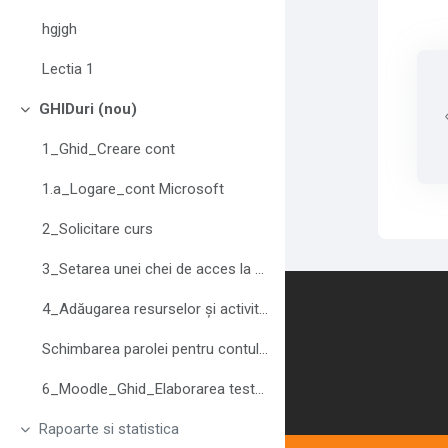
hgjgh
Lectia 1
GHIDuri (nou)
Minimizza
1_Ghid_Creare cont
1.a_Logare_cont Microsoft
2_Solicitare curs
3_Setarea unei chei de acces la curs
Contattaci
4_Adăugarea resurselor și activităților
Schimbarea parolei pentru contul Moodle
6_Moodle_Ghid_Elaborarea testelor
Rapoarte si statistica
Minimizza