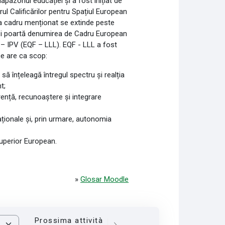
apazonul educației și a fost inițiat de
 Calificărilor pentru Spațiul European
ea cadru menționat se extinde peste
 și poartă denumirea de Cadru European
EC – IPV (EQF – LLL). EQF - LLL a fost
ce are ca scop:
să înțeleagă întregul spectru și realția
t;
rență, recunoaștere și integrare
aționale și, prin urmare, autonomia
uperior European.
»
Glosar Moodle
Prossima attività