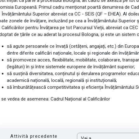
ost inițiat ca parte a procesului Bologna, alt cadru se axează pe tot di
omisia Europeană. Primul cadru menționat poartă denumirea de Cadrul
l Învățământului Superior abreviat ca CC - SEIS (QF – EHEA). Al doil
oate zonele de învățare, incluzând pe cea a Învățământului Superior
l Calificărilor pentru Învățarea pe tot Parcursul Vieții, abreviat ca C
doptat de țările ce au aderat la procesul Bologna, și este un sistem 
să agute persoanele ce învață (cetățeni, angajați, etc.) din Europa 
dintre diferite calificări naționale, locale și regionale din învățămân
să promoveze acces, flexibilitate, mobilitate, colaborare, transpa
(legături) în și între sistemele europene de învățământ superior;
să susțină diversitatea, conținutul și derularea programelor educ
academică națională, locală, regională și instituțională;
să îmbunătățească competitivitatea și eficiența Învățământului S
 se vedea de asemenea: Cadrul Național al Calificărilor
Attività precedente