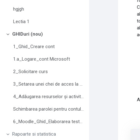
f
C
hgjgh
a
t
Lectia 1
a
GHIDuri (nou)
a
Minimizza
1_Ghid_Creare cont
1.a_Logare_cont Microsoft
2_Solicitare curs
3_Setarea unei chei de acces la curs
4_Adăugarea resurselor și activităților
A
Schimbarea parolei pentru contul Moodle
6_Moodle_Ghid_Elaborarea testelor
Rapoarte si statistica
Minimizza