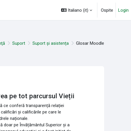
Italiano ‎(it)‎
Ospite
Login
nţă
Suport
Suport și asistența
Glosar Moodle
rea pe tot parcursul Vieții
ță ce conferă transparență relației
lificări și calificările pe care le
rele naționale.
ză doar pe Învățământul Superior și a