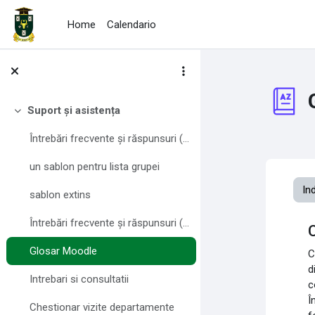
Vai al contenuto principale
Home
Calendario
Suport și asistența
Minimizza
Întrebări frecvente și răspunsuri (FAQ) pentru profesori
un sablon pentru lista grupei
In
sablon extins
Întrebări frecvente și răspunsuri (FAQ) pentru studenți
C
Glosar Moodle
C
d
Intrebari si consultatii
c
Î
Chestionar vizite departamente