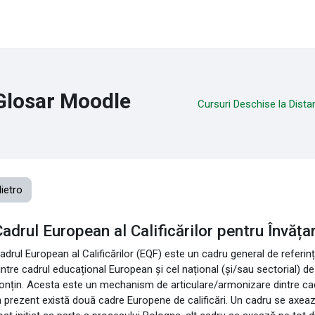
Glosar Moodle
Cursuri Deschise la Dista
dietro
adrul European al Calificărilor pentru Învăța
adrul European al Calificărilor (EQF) este un cadru general de referin
intre cadrul educațional European și cel național (și/sau sectorial) de ca
onțin. Acesta este un mechanism de articulare/armonizare dintre cad
n prezent există două cadre Europene de calificări. Un cadru se axea