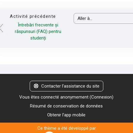
Activité précédente
Aller à…
Întrebări frecvente și
răspunsuri (FAQ) pentru
studenți
Contacter l’assistance du site
Vous êtes connecté anonymement (
Connexion
)
Résumé de conservation de données
Obtenir l’app mobile
Ce thème a été développé par