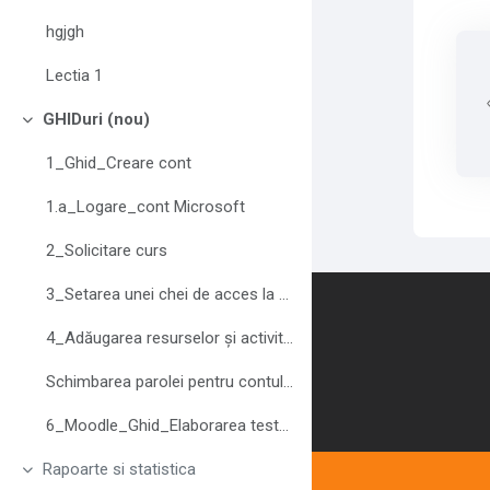
hgjgh
Lectia 1
GHIDuri (nou)
Replier
1_Ghid_Creare cont
1.a_Logare_cont Microsoft
2_Solicitare curs
3_Setarea unei chei de acces la curs
Contactez-nous
4_Adăugarea resurselor și activităților
Schimbarea parolei pentru contul Moodle
6_Moodle_Ghid_Elaborarea testelor
Rapoarte si statistica
Replier