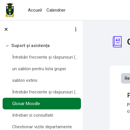
Passer au contenu principal
Accueil
Calendrier
Suport și asistența
Replier
Întrebări frecvente și răspunsuri (FAQ) pentru profesori
un sablon pentru lista grupei
Re
sablon extins
Întrebări frecvente și răspunsuri (FAQ) pentru studenți
Glosar Moodle
P
c
Intrebari si consultatii
Chestionar vizite departamente