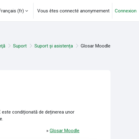
Français ‎(fr)‎
Vous êtes connecté anonymement
Connexion
nţă
Suport
Suport și asistența
Glosar Moodle
E este condiționată de deținerea unor
e.
»
Glosar Moodle