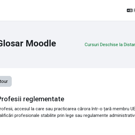
Glosar Moodle
Cursuri Deschise la Dista
tour
Profesii reglementate
rofesii, accesul la care sau practicarea cărora într-o țară membru U
alificări profesionale stabilite prin lege sau regulamente administrativ