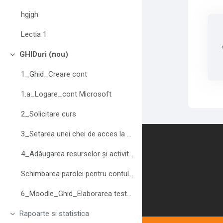
hgjgh
Lectia 1
GHIDuri (nou)
Derulează
1_Ghid_Creare cont
1.a_Logare_cont Microsoft
2_Solicitare curs
3_Setarea unei chei de acces la curs
Contact us
4_Adăugarea resurselor și activităților
Schimbarea parolei pentru contul Moodle
6_Moodle_Ghid_Elaborarea testelor
Rapoarte si statistica
Derulează