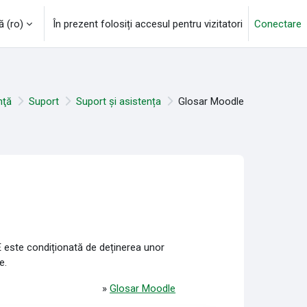
‎(ro)‎
În prezent folosiți accesul pentru vizitatori
Conectare
nţă
Suport
Suport și asistența
Glosar Moodle
E este condiționată de deținerea unor
e.
»
Glosar Moodle