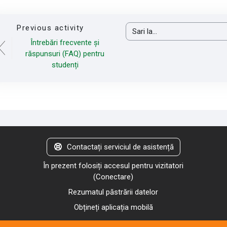
Previous activity
Sari la...
Întrebări frecvente și
răspunsuri (FAQ) pentru
studenți
Contactați serviciul de asistență
În prezent folosiți accesul pentru vizitatori
(
Conectare
)
Rezumatul păstrării datelor
Obțineți aplicația mobilă