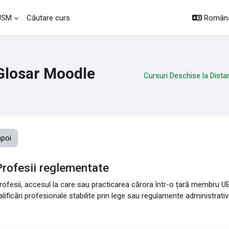
Română 
 USM
Căutare curs
Glosar Moodle
Cursuri Deschise la Dista
apoi
Profesii reglementate
rofesii, accesul la care sau practicarea cărora într-o țară membru U
alificări profesionale stabilite prin lege sau regulamente administrativ