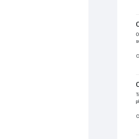
C
O
s
C
C
T
p
C