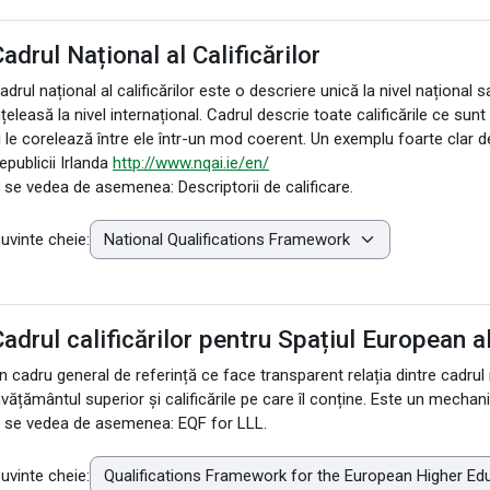
adrul Național al Calificărilor
adrul național al calificărilor este o descriere unică la nivel național 
nțeleasă la nivel internațional. Cadrul descrie toate calificările ce su
i le corelează între ele într-un mod coerent. Un exemplu foarte clar de 
epublicii Irlanda
http://www.nqai.ie/en/
 se vedea de asemenea: Descriptorii de calificare.
uvinte cheie:
adrul calificărilor pentru Spațiul European 
n cadru general de referință ce face transparent relația dintre cadrul n
nvățământul superior și calificările pe care îl conține. Este un mechan
 se vedea de asemenea: EQF for LLL.
uvinte cheie: