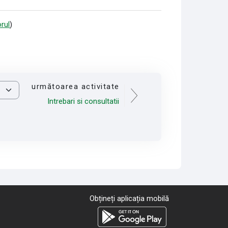
rul
)
următoarea activitate
Intrebari si consultatii
Obțineți aplicația mobilă