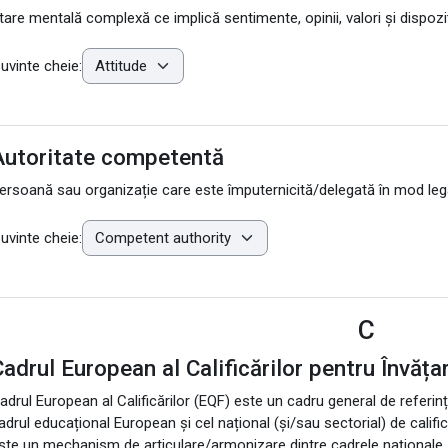
tare mentală complexă ce implică sentimente, opinii, valori și dispozi
uvinte cheie:
Autoritate competentă
ersoană sau organizație care este împuternicită/delegată în mod leg
uvinte cheie:
C
adrul European al Calificărilor pentru Învăța
adrul European al Calificărilor (EQF) este un cadru general de referinț
adrul educațional European și cel național (și/sau sectorial) de califică
ste un mechanism de articulare/armonizare dintre cadrele naționale.