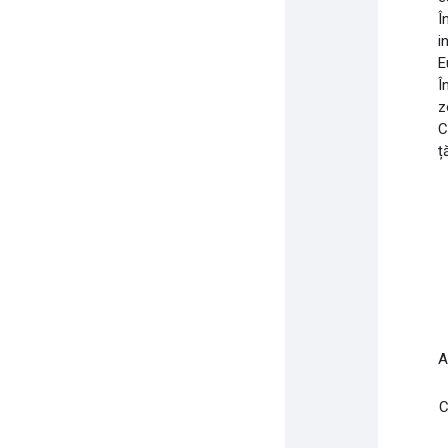
Î
i
E
Î
z
C
ț
A
C