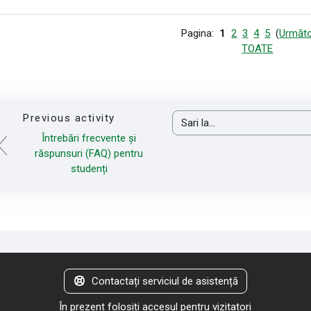
Pagina:
1
2
3
4
5
(
Următo
TOATE
Previous activity
Sari la...
Întrebări frecvente și
răspunsuri (FAQ) pentru
studenți
Contactați serviciul de asistență
În prezent folosiți accesul pentru vizitatori