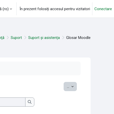
‎(ro)‎
În prezent folosiți accesul pentru vizitatori
Conectare
nţă
Suport
Suport și asistența
Glosar Moodle
Exportați noțiuni
...
Caută
Caută