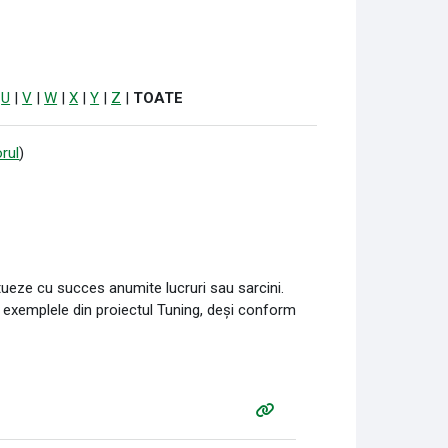
|
U
|
V
|
W
|
X
|
Y
|
Z
|
TOATE
rul
)
tueze cu succes anumite lucruri sau sarcini.
n exemplele din proiectul Tuning, deși conform