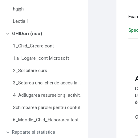
hgjgh
Exam
Lectia 1
Spec
GHIDuri (nou)
Derulează
1_Ghid_Creare cont
1.a_Logare_cont Microsoft
2_Solicitare curs
A
3_Setarea unei chei de acces la curs
C
4_Adăugarea resurselor și activităților
U
d
Schimbarea parolei pentru contul Moodle
C
6_Moodle_Ghid_Elaborarea testelor
Rapoarte si statistica
Derulează