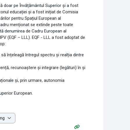
ză doar pe Învățământul Superior și a fost
onul educației și a fost inițiat de Comisia
rilor pentru Spațiul European al
cadru menționat se extinde peste toate
artă denumirea de Cadru European al
 – IPV (EQF – LLL). EQF - LLL a fost adoptat de
op:
să înțeleagă întregul spectru și realția dintre
nță, recunoaștere și integrare (legături) în și
aționale și, prin urmare, autonomia
uperior European.