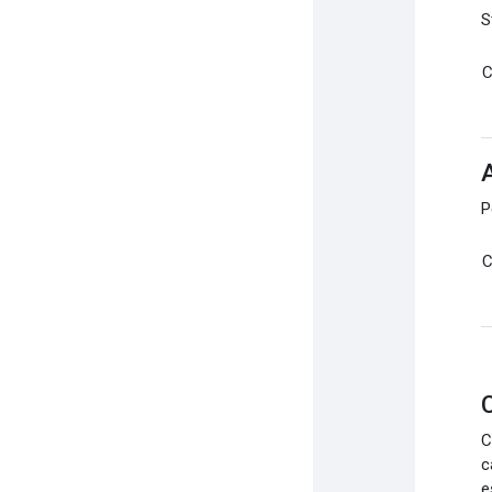
S
C
P
C
C
C
c
e