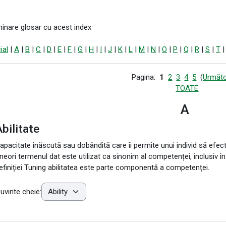
inare glosar cu acest index
ial
|
A
|
B
|
C
|
D
|
E
|
F
|
G
|
H
|
I
|
J
|
K
|
L
|
M
|
N
|
O
|
P
|
Q
|
R
|
S
|
T
Pagina:
1
2
3
4
5
(
Următo
TOATE
A
bilitate
apacitate înăscută sau dobândită care îi permite unui individ să efec
neori termenul dat este utilizat ca sinonim al competenței, inclusiv î
efiniției Tuning abilitatea este parte componentă a competenței.
uvinte cheie: