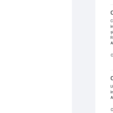
C
C
î
ș
R
A
C
C
U
î
A
C