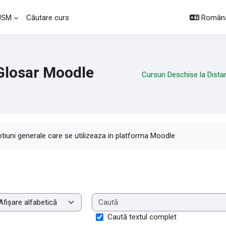
Română 
 USM
Căutare curs
Glosar Moodle
Cursuri Deschise la Dista
rințe pentru finalizare
tiuni generale care se utilizeaza in platforma Moodle
aminare glosar cu acest index
Caută textul complet