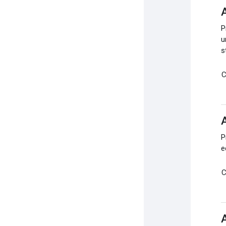
P
u
s
C
A
P
e
C