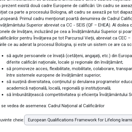
n prezent există două cadre Europene de calificări. Un cadru se axea
nițiat ca parte a procesului Bologna, alt cadru se axează pe tot diapaz
uropeană. Primul cadru menționat poartă denumirea de Cadrul Califică
nvățământului Superior abreviat ca CC - SEIS (QF – EHEA). Al doilea 
onele de învățare, incluzând pe cea a Învățământului Superior și po
alificărilor pentru Învățarea pe tot Parcursul Vieții, abreviat ca CEC
ările ce au aderat la procesul Bologna, și este un sistem ce are ca sc
să agute persoanele ce învață (cetățeni, angajați, etc.) din Europa 
diferite calificări naționale, locale și regionale din învățământ;
să promoveze acces, flexibilitate, mobilitate, colaborare, transpare
între sistemele europene de învățământ superior;
să susțină diversitatea, conținutul și derularea programelor educ
academică națională, locală, regională și instituțională;
să îmbunătățească competitivitatea și eficiența Învățământului S
 se vedea de asemenea: Cadrul Național al Calificărilor
uvinte cheie: