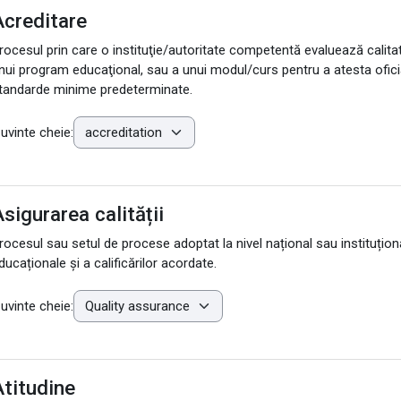
Acreditare
rocesul prin care o instituţie/autoritate competentă evaluează calitate
nui program educaţional, sau a unui modul/curs pentru a atesta oficial 
tandarde minime predeterminate.
uvinte cheie:
sigurarea calității
rocesul sau setul de procese adoptat la nivel național sau instituțion
ducaționale și a calificărilor acordate.
uvinte cheie:
Atitudine