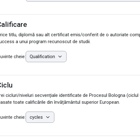
alificare
rice titlu, diplomă sau alt certificat emis/conferit de o autoriate com
uccess a unui program recunoscut de studii.
uvinte cheie:
iclu
rei cicluri/niveluri secvențiale identificate de Procesul Bologna (ciclul u
lasate toate calificările din învățământul superior European.
uvinte cheie: