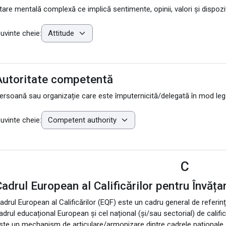
tare mentală complexă ce implică sentimente, opinii, valori și dispozi
uvinte cheie:
Autoritate competentă
ersoană sau organizație care este împuternicită/delegată în mod leg
uvinte cheie:
C
adrul European al Calificărilor pentru Învăța
adrul European al Calificărilor (EQF) este un cadru general de referinț
adrul educațional European și cel național (și/sau sectorial) de califică
ste un mechanism de articulare/armonizare dintre cadrele naționale.