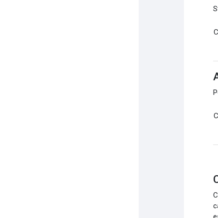
S
C
P
C
C
C
c
e