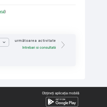
rul
)
următoarea activitate
Intrebari si consultatii
Obțineți aplicația mobilă