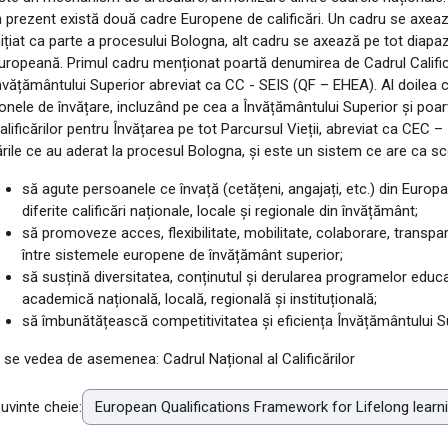
n prezent există două cadre Europene de calificări. Un cadru se axea
nițiat ca parte a procesului Bologna, alt cadru se axează pe tot diapaz
uropeană. Primul cadru menționat poartă denumirea de Cadrul Califică
nvățământului Superior abreviat ca CC - SEIS (QF – EHEA). Al doilea 
onele de învățare, incluzând pe cea a Învățământului Superior și po
alificărilor pentru Învățarea pe tot Parcursul Vieții, abreviat ca CEC
ările ce au aderat la procesul Bologna, și este un sistem ce are ca sc
să agute persoanele ce învață (cetățeni, angajați, etc.) din Europa 
diferite calificări naționale, locale și regionale din învățământ;
să promoveze acces, flexibilitate, mobilitate, colaborare, transpare
între sistemele europene de învățământ superior;
să susțină diversitatea, conținutul și derularea programelor educ
academică națională, locală, regională și instituțională;
să îmbunătățească competitivitatea și eficiența Învățământului S
 se vedea de asemenea: Cadrul Național al Calificărilor
uvinte cheie: