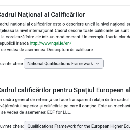
adrul Național al Calificărilor
adrul național al calificărilor este o descriere unică la nivel național 
nțeleasă la nivel internațional. Cadrul descrie toate calificările ce su
i le corelează între ele într-un mod coerent. Un exemplu foarte clar de 
epublicii Irlanda
http://www.nqai.ie/en/
 se vedea de asemenea: Descriptorii de calificare.
uvinte cheie:
adrul calificărilor pentru Spațiul European 
n cadru general de referință ce face transparent relația dintre cadrul n
nvățământul superior și calificările pe care îl conține. Este un mechan
 se vedea de asemenea: EQF for LLL.
uvinte cheie: