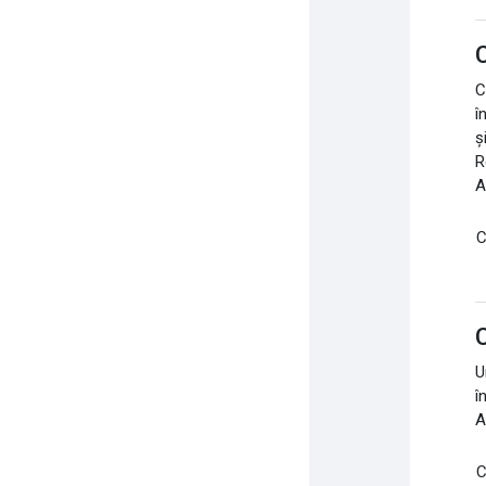
C
C
î
ș
R
A
C
C
U
î
A
C