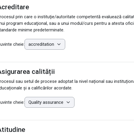
Acreditare
rocesul prin care o instituţie/autoritate competentă evaluează calitate
nui program educaţional, sau a unui modul/curs pentru a atesta oficial 
tandarde minime predeterminate.
uvinte cheie:
sigurarea calității
rocesul sau setul de procese adoptat la nivel național sau instituțion
ducaționale și a calificărilor acordate.
uvinte cheie:
Atitudine