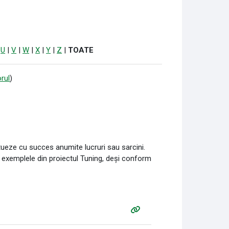
|
U
|
V
|
W
|
X
|
Y
|
Z
|
TOATE
rul
)
tueze cu succes anumite lucruri sau sarcini.
n exemplele din proiectul Tuning, deși conform