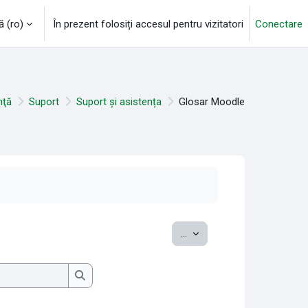
‎(ro)‎
În prezent folosiți accesul pentru vizitatori
Conectare
nţă
Suport
Suport și asistența
Glosar Moodle
Exportați noțiuni
...
Caută
Caută