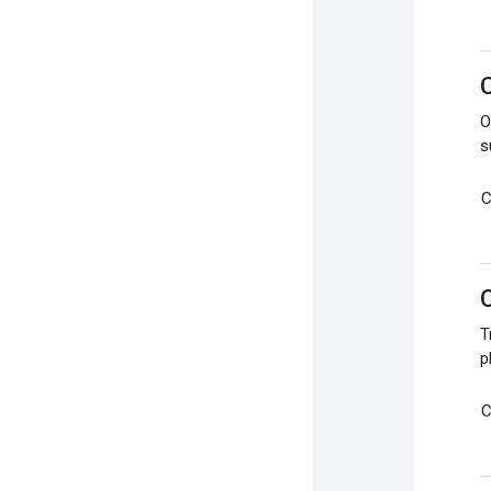
C
O
s
C
C
T
p
C