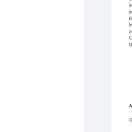
Î
i
E
Î
z
C
ț
A
C