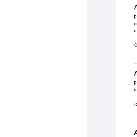
P
u
s
C
A
P
e
C