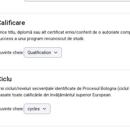
alificare
rice titlu, diplomă sau alt certificat emis/conferit de o autoriate com
uccess a unui program recunoscut de studii.
uvinte cheie:
iclu
rei cicluri/niveluri secvențiale identificate de Procesul Bologna (ciclul u
lasate toate calificările din învățământul superior European.
uvinte cheie: