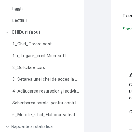
hgjgh
Exam
Lectia 1
Spec
GHIDuri (nou)
Derulează
1_Ghid_Creare cont
1.a_Logare_cont Microsoft
2_Solicitare curs
A
3_Setarea unei chei de acces la curs
C
4_Adăugarea resurselor și activităților
U
d
Schimbarea parolei pentru contul Moodle
C
6_Moodle_Ghid_Elaborarea testelor
Rapoarte si statistica
Derulează