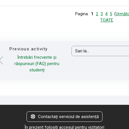
Pagina:
1
2
3
4
5
(
Următo
TOATE
Previous activity
Sari la...
Întrebări frecvente și
răspunsuri (FAQ) pentru
studenți
Contactați serviciul de asistență
În prezent folosiți accesul pentru vizitatori