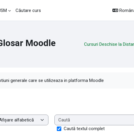
Română 
 USM
Căutare curs
Glosar Moodle
Cursuri Deschise la Dista
rințe pentru finalizare
tiuni generale care se utilizeaza in platforma Moodle
aminare glosar cu acest index
Caută textul complet