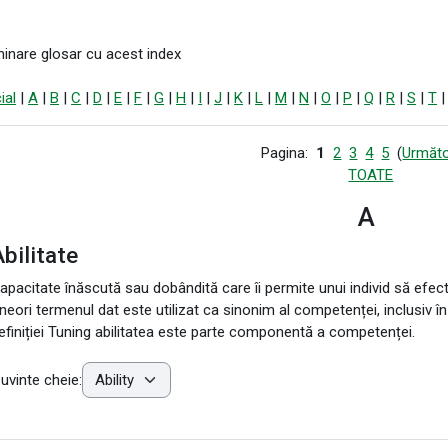
inare glosar cu acest index
ial
|
A
|
B
|
C
|
D
|
E
|
F
|
G
|
H
|
I
|
J
|
K
|
L
|
M
|
N
|
O
|
P
|
Q
|
R
|
S
|
T
Pagina:
1
2
3
4
5
(
Următo
TOATE
A
bilitate
apacitate înăscută sau dobândită care îi permite unui individ să efec
neori termenul dat este utilizat ca sinonim al competenței, inclusiv î
efiniției Tuning abilitatea este parte componentă a competenței.
uvinte cheie: