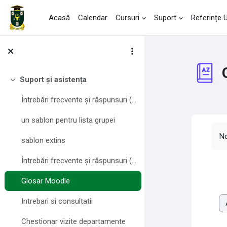
Sari la conţinutul principal
Acasă
Calendar
Cursuri
Suport
Referințe
Suport și asistența
Derulează
Întrebări frecvente și răspunsuri (FAQ) pentru profesori
un sablon pentru lista grupei
Ce
No
sablon extins
Întrebări frecvente și răspunsuri (FAQ) pentru studenți
Glosar Moodle
Intrebari si consultatii
Ex
Chestionar vizite departamente