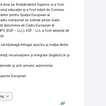
ză doar pe Învățământul Superior și a fost
onul educației și a fost inițiat de Comisia
rilor pentru Spațiul European al
cadru menționat se extinde peste toate
artă denumirea de Cadru European al
 – IPV (EQF – LLL). EQF - LLL a fost adoptat de
op:
să înțeleagă întregul spectru și realția dintre
nță, recunoaștere și integrare (legături) în și
aționale și, prin urmare, autonomia
uperior European.