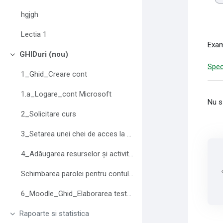
hgjgh
Lectia 1
Exam
GHIDuri (nou)
Derulează
Spec
1_Ghid_Creare cont
1.a_Logare_cont Microsoft
Nu s
2_Solicitare curs
3_Setarea unei chei de acces la curs
4_Adăugarea resurselor și activităților
Schimbarea parolei pentru contul Moodle
6_Moodle_Ghid_Elaborarea testelor
Rapoarte si statistica
Derulează