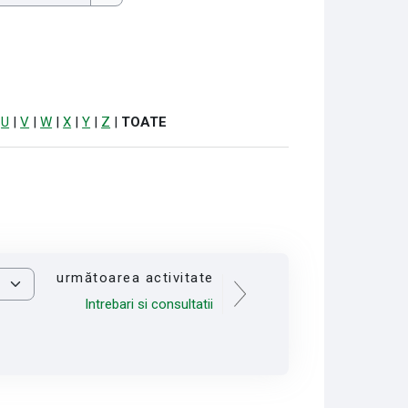
Caută
|
U
|
V
|
W
|
X
|
Y
|
Z
|
TOATE
următoarea activitate
Intrebari si consultatii