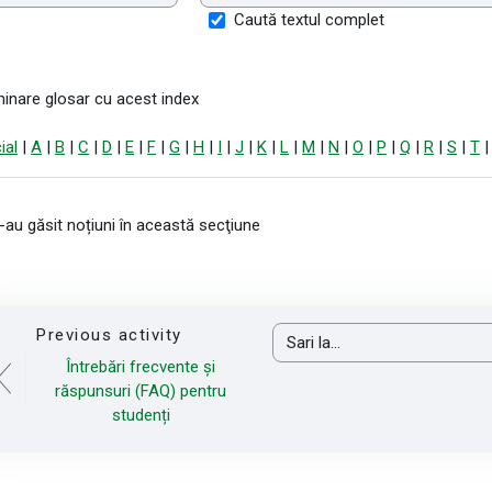
Caută textul complet
inare glosar cu acest index
ial
|
A
|
B
|
C
|
D
|
E
|
F
|
G
|
H
|
I
|
J
|
K
|
L
|
M
|
N
|
O
|
P
|
Q
|
R
|
S
|
T
-au găsit noțiuni în această secţiune
Previous activity
Sari la...
Întrebări frecvente și
răspunsuri (FAQ) pentru
studenți