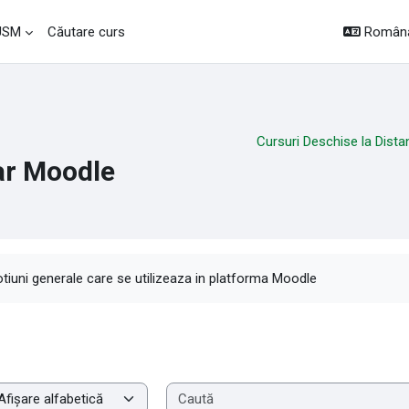
Română 
 USM
Căutare curs
Cursuri Deschise la Dista
ar Moodle
rințe pentru finalizare
tiuni generale care se utilizeaza in platforma Moodle
aminare glosar cu acest index