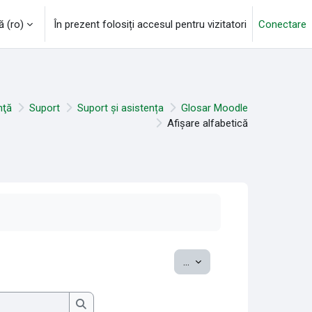
‎(ro)‎
În prezent folosiți accesul pentru vizitatori
Conectare
nţă
Suport
Suport și asistența
Glosar Moodle
Afișare alfabetică
Exportați noțiuni
...
Caută