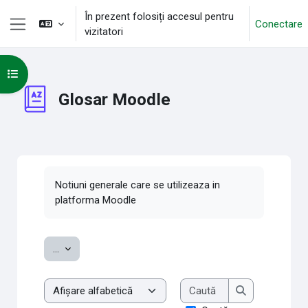
Sari la conţinutul principal
În prezent folosiți accesul pentru
Conectare
vizitatori
Panou lateral
Deschide Indexul cursului
Glosar Moodle
Cerințe pentru finalizare
Notiuni generale care se utilizeaza in
platforma Moodle
Exportați noțiuni
...
Caută
Examinare glosar cu acest index
Caută