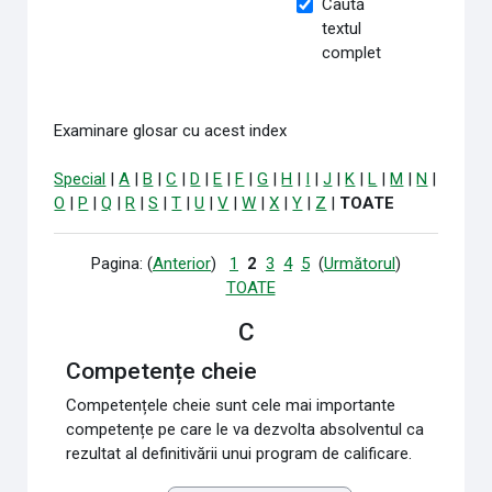
Caută
textul
complet
Examinare glosar cu acest index
Special
|
A
|
B
|
C
|
D
|
E
|
F
|
G
|
H
|
I
|
J
|
K
|
L
|
M
|
N
|
O
|
P
|
Q
|
R
|
S
|
T
|
U
|
V
|
W
|
X
|
Y
|
Z
|
TOATE
Pagina: (
Anterior
)
1
2
3
4
5
(
Următorul
)
TOATE
C
Competențe cheie
Competențele cheie sunt cele mai importante
competențe pe care le va dezvolta absolventul ca
rezultat al definitivării unui program de calificare.