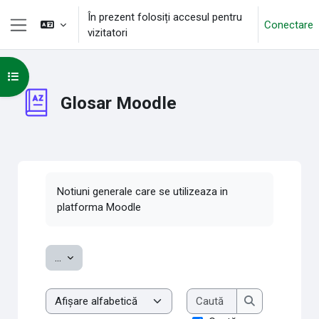
Sari la conţinutul principal
În prezent folosiți accesul pentru
Conectare
vizitatori
Panou lateral
Deschide Indexul cursului
Glosar Moodle
Cerințe pentru finalizare
Notiuni generale care se utilizeaza in
platforma Moodle
Exportați noțiuni
...
Caută
Examinare glosar cu acest index
Caută