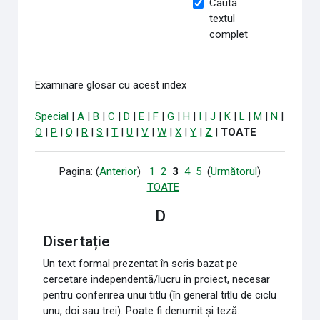
Caută
textul
complet
Examinare glosar cu acest index
Special
|
A
|
B
|
C
|
D
|
E
|
F
|
G
|
H
|
I
|
J
|
K
|
L
|
M
|
N
|
O
|
P
|
Q
|
R
|
S
|
T
|
U
|
V
|
W
|
X
|
Y
|
Z
|
TOATE
Pagina: (
Anterior
)
1
2
3
4
5
(
Următorul
)
TOATE
D
Disertație
Un text formal prezentat în scris bazat pe
cercetare independentă/lucru în proiect, necesar
pentru conferirea unui titlu (în general titlu de ciclu
unu, doi sau trei). Poate fi denumit și teză.