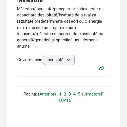
Măiestria/iscusința/priceperea/dibăcia este o
capacitate dezvoltată/învățată de a realiza
rezultate predeterminate deseori cu o energie
minimă și într-un timp minimum.
Iscusința/măiestria deseori este clasificată ca
generală/generică și specifică unui domeniu
anume.
Cuvinte cheie:
Pagina: (
Anterior
)
1
2
3
4
5
(
Următorul
)
TOATE