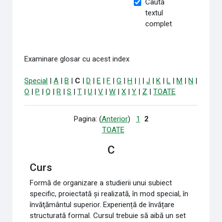
Caută
textul
complet
Examinare glosar cu acest index
Special
|
A
|
B
|
C
|
D
|
E
|
F
|
G
|
H
|
I
|
J
|
K
|
L
|
M
|
N
|
O
|
P
|
Q
|
R
|
S
|
T
|
U
|
V
|
W
|
X
|
Y
|
Z
|
TOATE
Pagina: (
Anterior
)
1
2
TOATE
C
Curs
Formă de organizare a studierii unui subiect
specific, proiectată şi realizată, în mod special, în
învăţământul superior. Experiență de învățare
structurată formal. Cursul trebuie să aibă un set