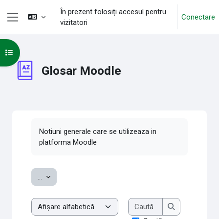
Sari la conţinutul principal
În prezent folosiți accesul pentru
Conectare
vizitatori
Panou lateral
Deschide Indexul cursului
Glosar Moodle
Cerințe pentru finalizare
Notiuni generale care se utilizeaza in
platforma Moodle
Exportați noțiuni
...
Caută
Examinare glosar cu acest index
Caută