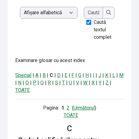
Caută
Examinare glosar cu acest index
Caută
Caută
textul
complet
Examinare glosar cu acest index
Special
|
A
|
B
|
C
|
D
|
E
|
F
|
G
|
H
|
I
|
J
|
K
|
L
|
M
|
N
|
O
|
P
|
Q
|
R
|
S
|
T
|
U
|
V
|
W
|
X
|
Y
|
Z
|
TOATE
Pagina:
1
2
(
Următorul
)
TOATE
C