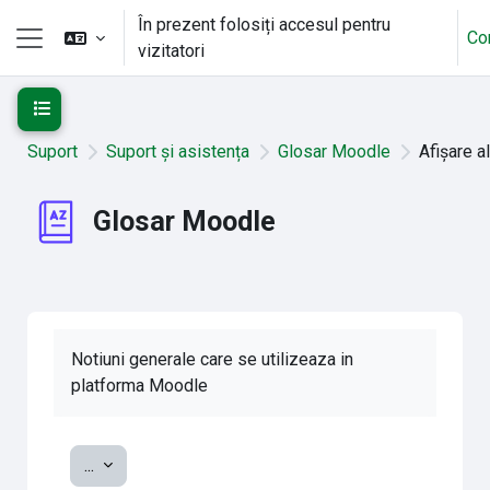
Sari la conţinutul principal
În prezent folosiți accesul pentru
Co
vizitatori
Panou lateral
Deschide Indexul cursului
Suport
Suport și asistența
Glosar Moodle
Afișare a
Glosar Moodle
Notiuni generale care se utilizeaza in
platforma Moodle
Exportați noțiuni
...