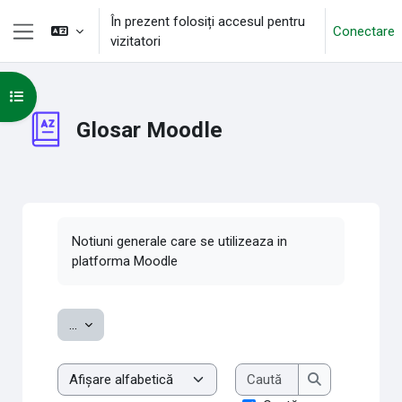
Sari la conţinutul principal
În prezent folosiți accesul pentru
Conectare
vizitatori
Panou lateral
Deschide Indexul cursului
Glosar Moodle
Cerințe pentru finalizare
Notiuni generale care se utilizeaza in
platforma Moodle
Exportați noțiuni
...
Caută
Examinare glosar cu acest index
Caută