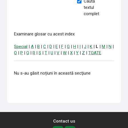
Caută
textul
complet
Examinare glosar cu acest index
Special
|
A
|
B
|
C
|
D
|
E
|
F
|
G
|
H
|
I
|
J
|
K
|
L
|
M
|
N
|
O
|
P
|
Q
|
R
|
S
|
T
|
U
|
V
|
W
|
X
|
Y
|
Z
|
TOATE
Nu s-au găsit noțiuni în această secţiune
Contact us