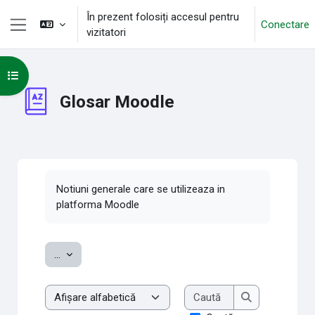
Sari la conţinutul principal
În prezent folosiți accesul pentru
Conectare
vizitatori
Panou lateral
Deschide Indexul cursului
Glosar Moodle
Cerințe pentru finalizare
Notiuni generale care se utilizeaza in
platforma Moodle
Exportați noțiuni
...
Caută
Examinare glosar cu acest index
Caută