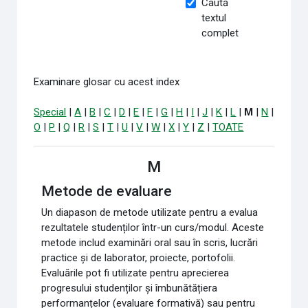
Caută
textul
complet
Examinare glosar cu acest index
Special
|
A
|
B
|
C
|
D
|
E
|
F
|
G
|
H
|
I
|
J
|
K
|
L
|
M
|
N
|
O
|
P
|
Q
|
R
|
S
|
T
|
U
|
V
|
W
|
X
|
Y
|
Z
|
TOATE
M
Metode de evaluare
Un diapason de metode utilizate pentru a evalua
rezultatele studenților într-un curs/modul. Aceste
metode includ examinări oral sau în scris, lucrări
practice și de laborator, proiecte, portofolii.
Evaluările pot fi utilizate pentru aprecierea
progresului studenților și îmbunătățiera
performanțelor (evaluare formativă) sau pentru