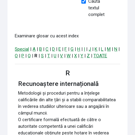
Caută
textul
complet
Examinare glosar cu acest index
Special
|
A
|
B
|
C
|
D
|
E
|
F
|
G
|
H
|
I
|
J
|
K
|
L
|
M
|
N
|
O
|
P
|
Q
|
R
|
S
|
T
|
U
|
V
|
W
|
X
|
Y
|
Z
|
TOATE
R
Recunoaștere internațională
Metodologii și proceduri pentru a înțelege
calificările din alte țări și a stabili comparabilitatea
în vederea studiilor ulterioare sau a angajării în
câmpul muncii.
O certificare formală efectuată de către o
autoritate competentă a unei calificări
educaționale obținute peste hotare în vederea