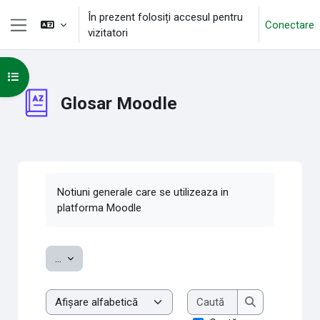
Sari la conţinutul principal
În prezent folosiți accesul pentru
Conectare
vizitatori
Panou lateral
Deschide Indexul cursului
Glosar Moodle
Cerințe pentru finalizare
Notiuni generale care se utilizeaza in
platforma Moodle
Exportați noțiuni
...
Caută
Examinare glosar cu acest index
Caută