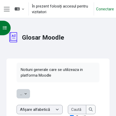
Sari la conţinutul principal
În prezent folosiți accesul pentru
Conectare
vizitatori
Panou lateral
Deschide Indexul cursului
Glosar Moodle
Cerințe pentru finalizare
Notiuni generale care se utilizeaza in
platforma Moodle
Exportați noțiuni
...
Caută
Examinare glosar cu acest index
Caută