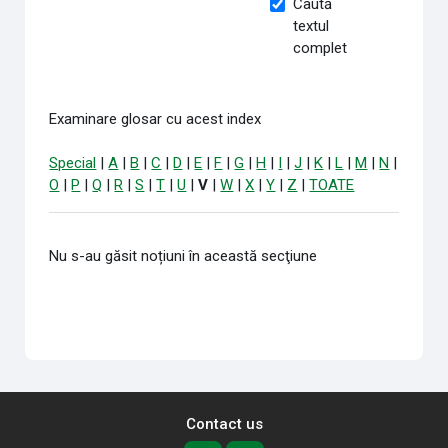
Caută
textul
complet
Examinare glosar cu acest index
Special
|
A
|
B
|
C
|
D
|
E
|
F
|
G
|
H
|
I
|
J
|
K
|
L
|
M
|
N
|
O
|
P
|
Q
|
R
|
S
|
T
|
U
|
V
|
W
|
X
|
Y
|
Z
|
TOATE
Nu s-au găsit noțiuni în această secţiune
Contact us