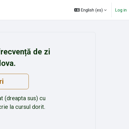
English ‎(es)‎
Log in
frecvență de zi
dova.
ri
at (dreapta sus) cu
ie la cursul dorit.