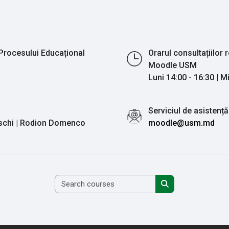
Procesului Educațional
Orarul consultațiilor r
Moodle USM
Luni 14:00 - 16:30 | M
Serviciul de asistență
vschi | Rodion Domenco
moodle@usm.md
Search courses
Search courses