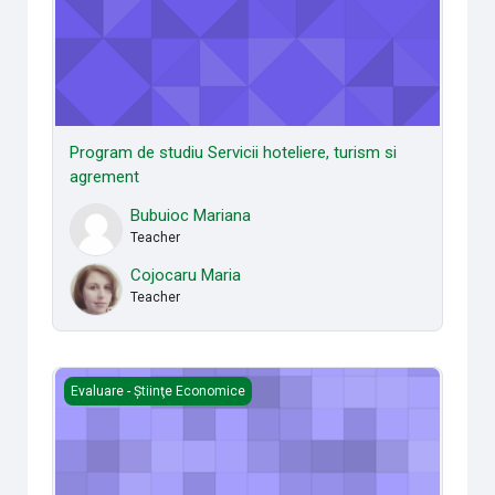
Program de studiu Servicii hoteliere, turism si
agrement
Bubuioc Mariana
Teacher
Cojocaru Maria
Teacher
Program de studiu Business şi administrare
Evaluare - Știinţe Economice