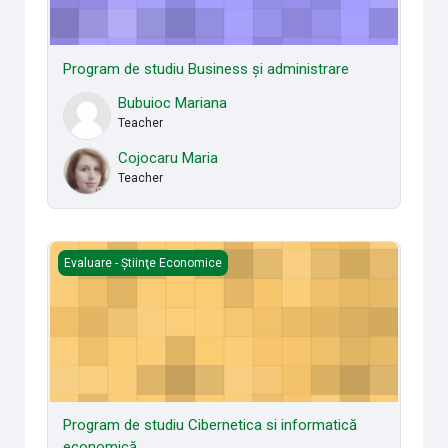
Program de studiu Business şi administrare
Bubuioc Mariana
Teacher
Cojocaru Maria
Teacher
Program de studiu Cibernetica si informatică economică
Evaluare - Știinţe Economice
Program de studiu Cibernetica si informatică
economică