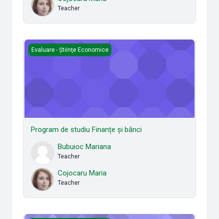
Teacher
Program de studiu Finanțe și bănci
Evaluare - Știinţe Economice
Program de studiu Finanțe și bănci
Bubuioc Mariana
Teacher
Cojocaru Maria
Teacher