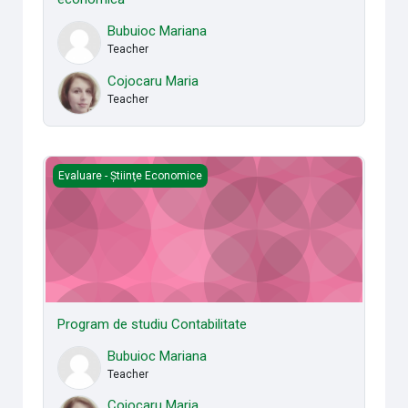
Bubuioc Mariana
Teacher
Cojocaru Maria
Teacher
Program de studiu Contabilitate
Evaluare - Știinţe Economice
Program de studiu Contabilitate
Bubuioc Mariana
Teacher
Cojocaru Maria