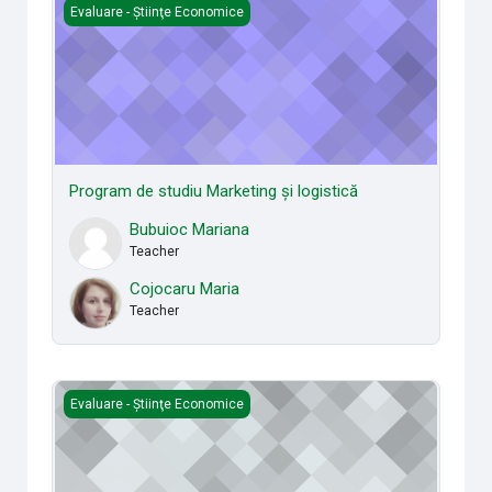
Program de studiu Marketing și logistică
Evaluare - Știinţe Economice
Program de studiu Marketing și logistică
Bubuioc Mariana
Teacher
Cojocaru Maria
Teacher
Program de studiu Turism
Evaluare - Știinţe Economice