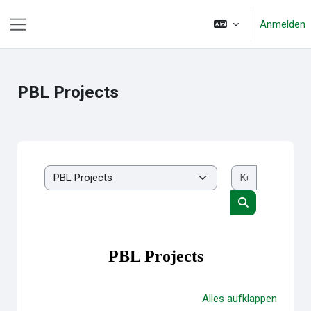
Zum Hauptinhalt
Anmelden
Website-Übersicht
PBL Projects
Kurse such
Kursbereiche
Kurse suchen
PBL Projects
Alles aufklappen