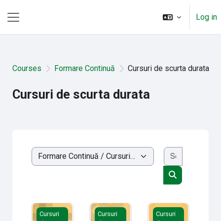
Skip to main content
Log in
Side panel
Courses
Formare Continuă
Cursuri de scurta durata
Cursuri de scurta durata
Search cou
Course categories
Search cours
Istoria Fizicii copie 1
Proba_curs_USM
Proiectarea didactic
Cursuri
Cursuri
Cursuri