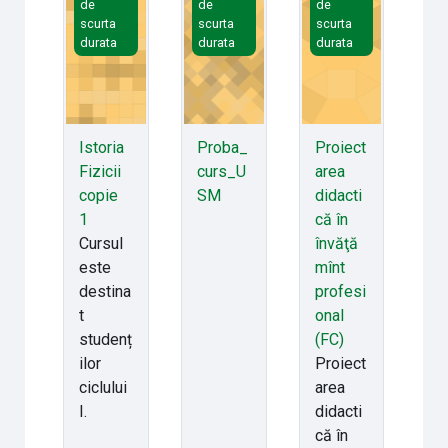
de
de
de
scurta
scurta
scurta
durata
durata
durata
Istoria
Proba_
Proiect
Fizicii
curs_U
area
copie
SM
didacti
1
că în
Cursul
învăţă
este
mînt
destina
profesi
t
onal
studenț
(FC)
ilor
Proiect
ciclului
area
I.
didacti
că în