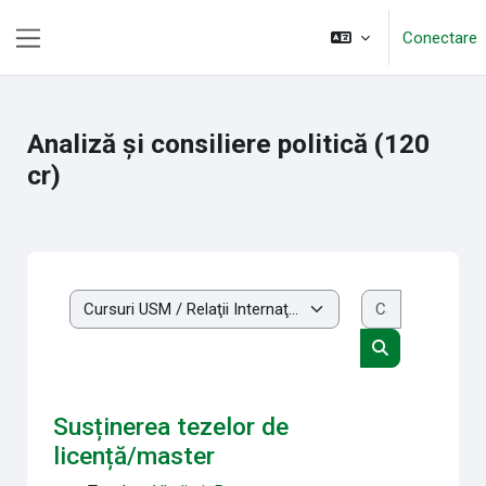
Sari la conţinutul principal
Conectare
Panou lateral
Analiză şi consiliere politică (120
cr)
Caută cursu
Categorii curs
Caută cursuri
Susținerea tezelor de
licență/master