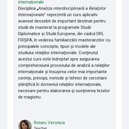
internaționale
Disciplina
„
Analiza interdisciplinară a Relaţiilor
Internaţionale
” reprezintă un curs aplicativ
avansat deosebit de important destinat pentru
studii de masterat la programele Studii
Diplomatice și Studii Europene, din cadrul DRI,
FRIȘPA, în vederea familiarizării masteranzilor cu
principalele concepte, tipuri şi modele ale
studiului relaţiilor internaţionale. Conţinutul
acestui curs este îndreptat spre asigurarea
comprehensiunii procesului de analiză a relaţiilor
internaţionale şi însuşirea celor mai importante
cerinţe, principii, metode şi tehnici de cercetare
ştiinţifică în domeniul relaţiilor internaţionale,
necesare pentru elaborarea şi susţinerea tezelor
de magistru.
Rotaru Veronica
Teacher