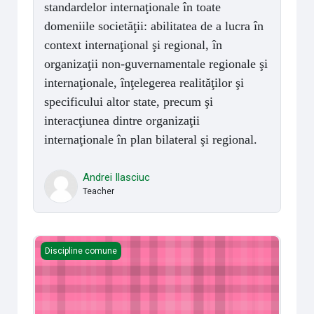
standardelor internaţionale în toate
domeniile societăţii: abilitatea de a lucra în
context internaţional şi regional, în
organizaţii non-guvernamentale regionale şi
internaţionale, înţelegerea realităţilor şi
specificului altor state, precum şi
interacţiunea dintre organizaţii
internaţionale în plan bilateral şi regional.
Andrei Ilasciuc
Teacher
Strategii de cooperare în spațiul euroasiatic
Discipline comune