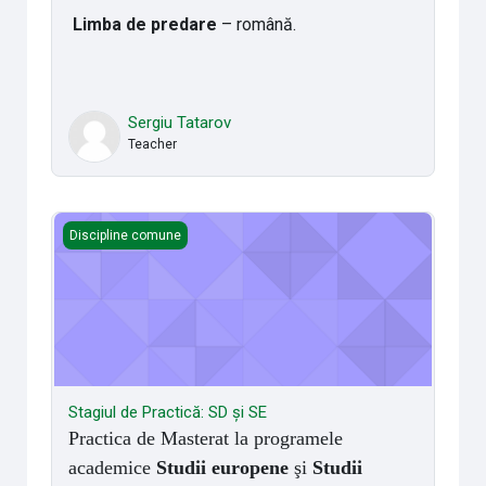
Limba de predare
– română.
Sergiu Tatarov
Teacher
Stagiul de Practică: SD şi SE
Discipline comune
Stagiul de Practică: SD şi SE
Practica de Masterat la programele
academice
Studii europene
şi
Studii