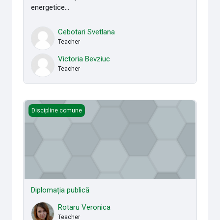
energetice...
Cebotari Svetlana
Teacher
Victoria Bevziuc
Teacher
Diplomația publică
Discipline comune
Diplomația publică
Rotaru Veronica
Teacher