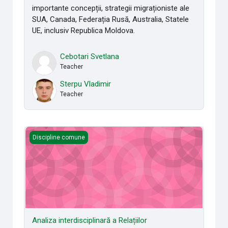
importante concepții, strategii migraționiste ale
SUA, Canada, Federația Rusă, Australia, Statele
UE, inclusiv Republica Moldova.
Cebotari Svetlana
Teacher
Sterpu Vladimir
Teacher
Analiza interdisciplinară a Relațiilor internaționale
Discipline comune
Analiza interdisciplinară a Relațiilor