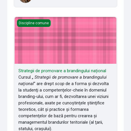
Strategii de promovare a brandingului național
Discipline comune
Strategii de promovare a brandingului național
Cursul „
Strategii de promovare a brandingului
naţional
” are drept
scop
de a forma şi dezvolta
la studenţi a competenţelor-cheie în domeniul
branding-ului, cum ar fi, dezvoltarea unei viziuni
profesionale, axate pe cunoştinţele ştiinţifice
teoretice, cât şi practice şi formarea
competenţelor de bază pentru crearea şi
managementul brandurilor teritoriale (al ţarii,
statului, oraşului).