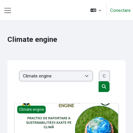
Sari la conţinutul principal
Conectare
Panou lateral
Climate engine
Caută cursu
Categorii curs
Caută cursuri
Practici de raportare a sustenabilității axate pe climă
Climate engine