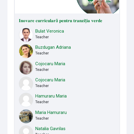
𝐈𝐧𝐨𝐯𝐚𝐫𝐞 𝐜𝐮𝐫𝐫𝐢𝐜𝐮𝐥𝐚𝐫ă 𝐩𝐞𝐧𝐭𝐫𝐮 𝐭𝐫𝐚𝐧𝐳𝐢ț𝐢𝐚 𝐯𝐞𝐫𝐝𝐞
Bulat Veronica
Teacher
Buzdugan Adriana
Teacher
Cojocaru Maria
Teacher
Cojocaru Maria
Teacher
Hamuraru Maria
Teacher
Maria Hamuraru
Teacher
Natalia Gavrilas