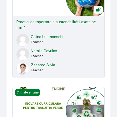
Practici de raportare a sustenabilității axate pe
climă
Galina Lusmanschi
Teacher
Natalia Gavrilas
Teacher
Zaharco Silvia
Teacher
𝐈𝐧𝐨𝐯𝐚𝐫𝐞 𝐜𝐮𝐫𝐫𝐢𝐜𝐮𝐥𝐚𝐫ă 𝐩𝐞𝐧𝐭𝐫𝐮 𝐭𝐫𝐚𝐧𝐳𝐢ț𝐢𝐚 𝐯𝐞𝐫𝐝𝐞
Climate engine