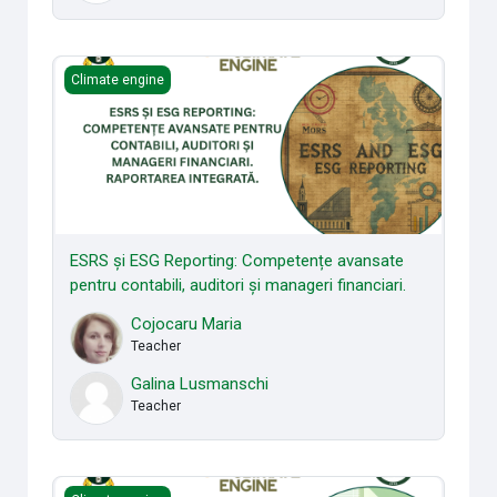
ESRS și ESG Reporting: Competențe avansate pentru contabili
Climate engine
ESRS și ESG Reporting: Competențe avansate
pentru contabili, auditori și manageri financiari.
Cojocaru Maria
Teacher
Galina Lusmanschi
Teacher
Green Skills: Raportarea de durabilitate pentru viitorul tău p