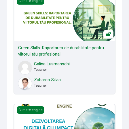
Climate engine
Green Skills: Raportarea de durabilitate pentru
viitorul tău profesional
Galina Lusmanschi
Teacher
Zaharco Silvia
Teacher
TRANSFORMARE DIGITALĂ CU IMPACT SUSTENABIL
Climate engine