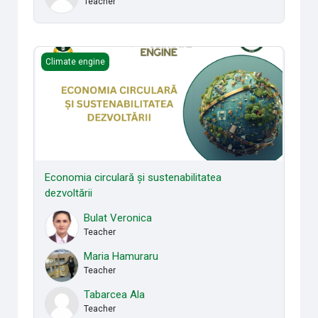
Teacher
Economia circulară și sustenabilitatea dezvoltării
Climate engine
Economia circulară și sustenabilitatea
dezvoltării
Bulat Veronica
Teacher
Maria Hamuraru
Teacher
Tabarcea Ala
Teacher