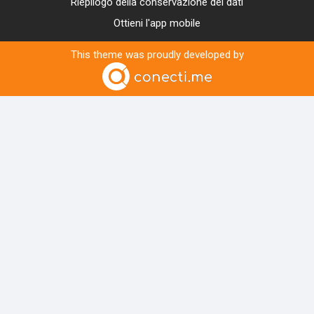
Riepilogo della conservazione dei dati
Ottieni l'app mobile
This theme was proudly developed by