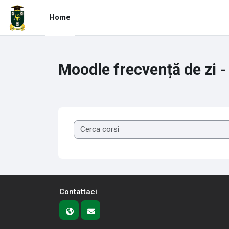
Vai al contenuto principale
Home
Moodle frecvență de zi -
Contattaci