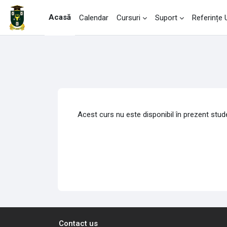
Sari la conţinutul principal
Acasă
Calendar
Cursuri
Suport
Referințe
Acest curs nu este disponibil în prezent stude
Contact us