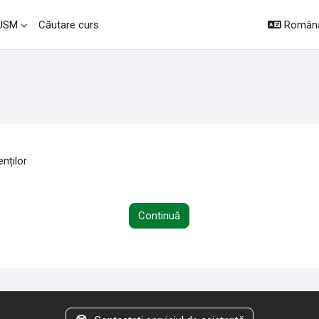
Română 
 USM
Căutare curs
nților
Continuă