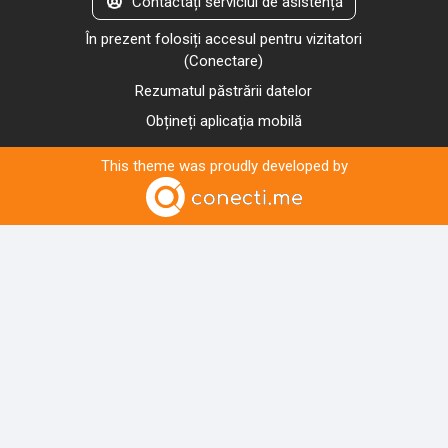
Contactați serviciul de asistență
În prezent folosiți accesul pentru vizitatori
(
Conectare
)
Rezumatul păstrării datelor
Obțineți aplicația mobilă
This theme was proudly developed by