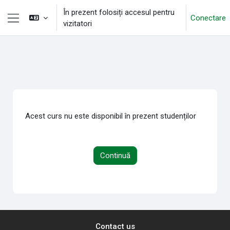
Sari la conţinutul principal
În prezent folosiți accesul pentru
Conectare
vizitatori
Panou lateral
Acest curs nu este disponibil în prezent studenților
Continuă
Contact us