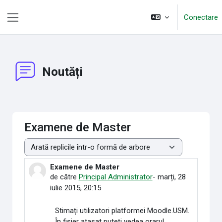
Sari la conţinutul principal
Conectare
Panou lateral
Noutăți
Examene de Master
Afişează mod
Examene de Master
Număr de răspunsuri: 0
de către
Principal Administrator
-
marți, 28
iulie 2015, 20:15
Stimați utilizatori platformei Moodle.USM.
În fișier atașat puteți vedea orarul