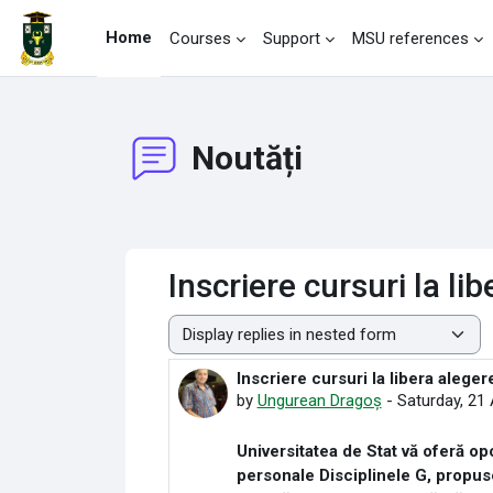
Skip to main content
Home
Courses
Support
MSU references
Noutăți
Inscriere cursuri la li
Display mode
Inscriere cursuri la libera aleger
Number of replies: 0
by
Ungurean Dragoș
-
Saturday, 21 
Universitatea de Stat vă oferă op
personale Disciplinele G, propuse 