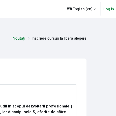
English ‎(en)‎
Log in
Noutăți
Inscriere cursuri la libera alegere
dii în scopul dezvoltării profesionale şi
 iar dinsciplinele S, oferite de către