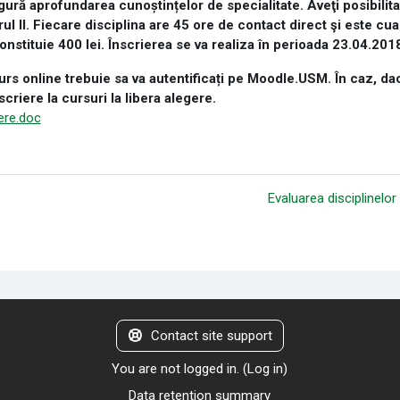
gură aprofundarea cunoștințelor de specialitate. Aveţi posibilita
ul II. Fiecare disciplina are 45 ore de contact direct şi este cua
constituie 400 lei. Înscrierea se va realiza în perioada 23.04.20
urs online trebuie sa va autentificați pe Moodle.USM. În caz, da
scriere la cursuri la libera alegere.
gere.doc
Evaluarea disciplinelo
Contact site support
You are not logged in. (
Log in
)
Data retention summary