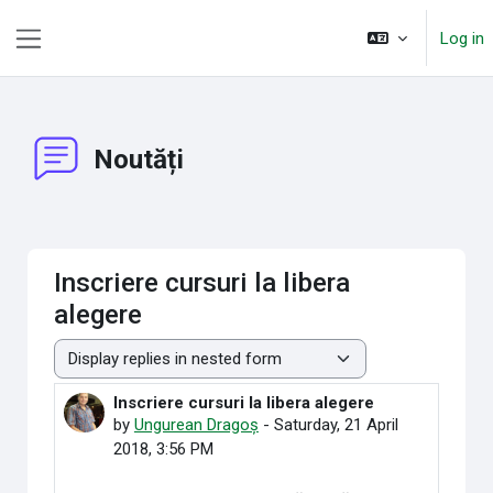
Skip to main content
Log in
Side panel
Noutăți
Inscriere cursuri la libera
alegere
Display mode
Inscriere cursuri la libera alegere
Number of replies: 0
by
Ungurean Dragoș
-
Saturday, 21 April
2018, 3:56 PM