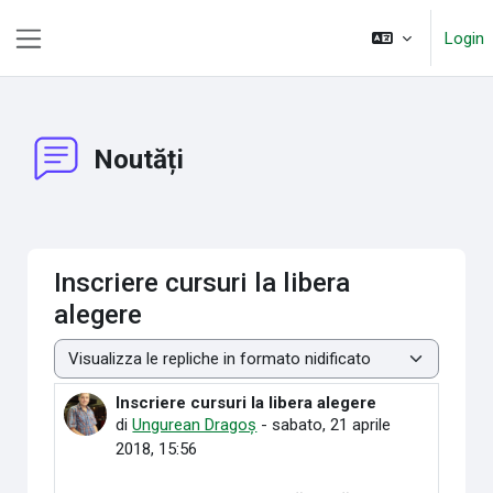
Vai al contenuto principale
Login
Pannello laterale
Noutăți
Inscriere cursuri la libera
alegere
Modalità visualizzazione
Inscriere cursuri la libera alegere
Numero di risposte: 0
di
Ungurean Dragoș
-
sabato, 21 aprile
2018, 15:56