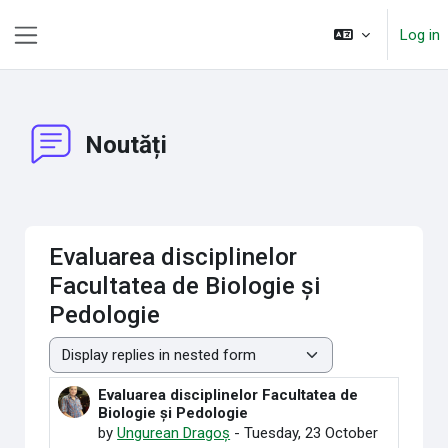
Skip to main content
Log in
Side panel
Noutăți
Evaluarea disciplinelor
Facultatea de Biologie și
Pedologie
Display mode
Evaluarea disciplinelor Facultatea de
Number of replies: 0
Biologie și Pedologie
by
Ungurean Dragoș
-
Tuesday, 23 October