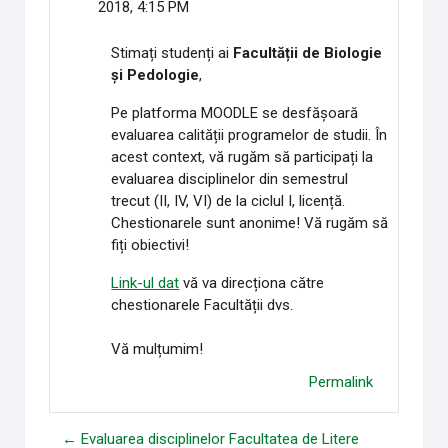
2018, 4:15 PM
Stimați studenți ai
Facultății de Biologie
și Pedologie
,
Pe platforma MOODLE se desfășoară
evaluarea calității programelor de studii. În
acest context, vă rugăm să participați la
evaluarea disciplinelor din semestrul
trecut (II, IV, VI) de la ciclul I, licență.
Chestionarele sunt anonime! Vă rugăm să
fiți obiectivi!
Link-ul dat
vă va direcționa către
chestionarele Facultății dvs.
Vă mulțumim!
Permalink
← Evaluarea disciplinelor Facultatea de Litere