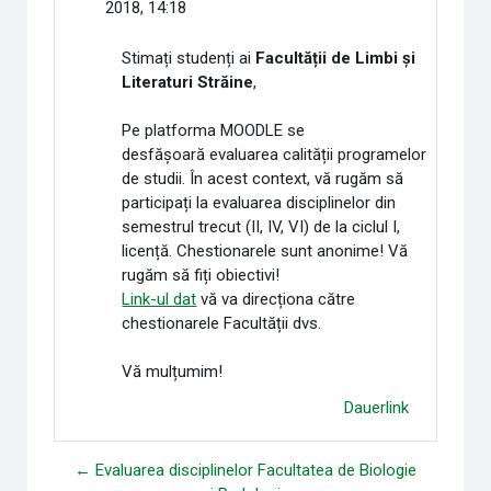
2018, 14:18
Stimați studenți ai
Facultății de Limbi și
Literaturi Străine
,
Pe platforma MOODLE se
desfășoară evaluarea calității programelor
de studii. În acest context, vă rugăm să
participați la evaluarea disciplinelor din
semestrul trecut (II, IV, VI) de la ciclul I,
licență. Chestionarele sunt anonime! Vă
rugăm să fiți obiectivi!
Link-ul dat
vă va direcționa către
chestionarele Facultății dvs.
Vă mulțumim!
Dauerlink
← Evaluarea disciplinelor Facultatea de Biologie