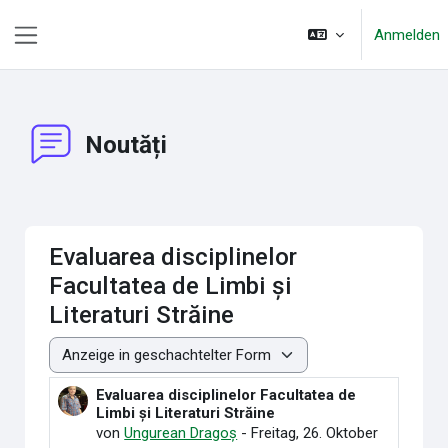
Zum Hauptinhalt
Anmelden
Website-Übersicht
Noutăți
Evaluarea disciplinelor
Facultatea de Limbi și
Literaturi Străine
Anzeigemodus
Evaluarea disciplinelor Facultatea de
Anzahl Antworten: 0
Limbi și Literaturi Străine
von
Ungurean Dragoș
-
Freitag, 26. Oktober