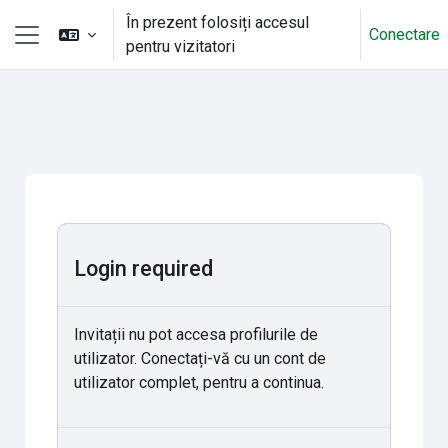
Sari la conţinutul principal
În prezent folosiți accesul
Conectare
pentru vizitatori
Panou lateral
Login required
Invitații nu pot accesa profilurile de
utilizator. Conectați-vă cu un cont de
utilizator complet, pentru a continua.