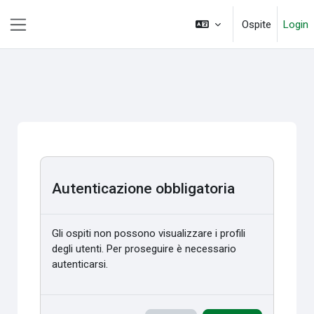
Vai al contenuto principale
Ospite
Login
Pannello laterale
Autenticazione obbligatoria
Gli ospiti non possono visualizzare i profili
degli utenti. Per proseguire è necessario
autenticarsi.