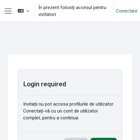
Sari la conţinutul principal
În prezent folosiți accesul pentru
Conectare
vizitatori
Panou lateral
Login required
Invitații nu pot accesa profilurile de utilizator.
Conectați-vă cu un cont de utilizator
complet, pentru a continua.