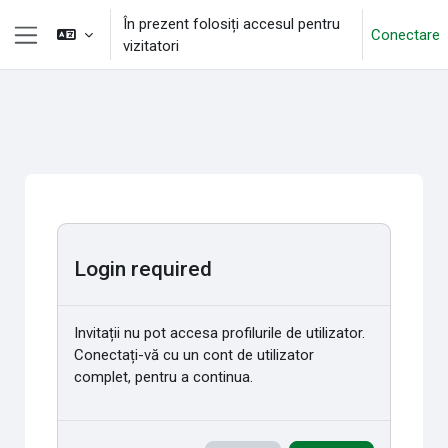
Sari la conţinutul principal
În prezent folosiți accesul pentru
Conectare
vizitatori
Panou lateral
Login required
Invitații nu pot accesa profilurile de utilizator.
Conectați-vă cu un cont de utilizator
complet, pentru a continua.