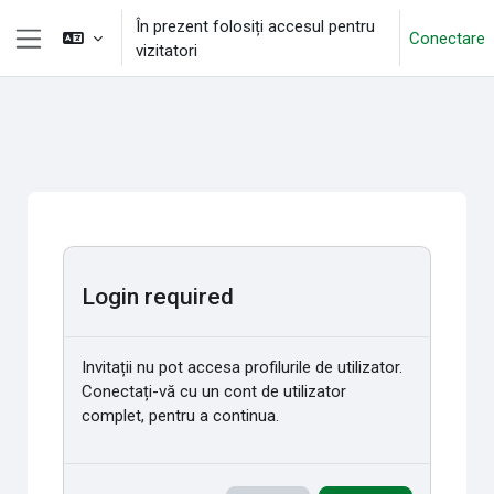
Sari la conţinutul principal
În prezent folosiți accesul pentru
Conectare
vizitatori
Panou lateral
Login required
Invitații nu pot accesa profilurile de utilizator.
Conectați-vă cu un cont de utilizator
complet, pentru a continua.