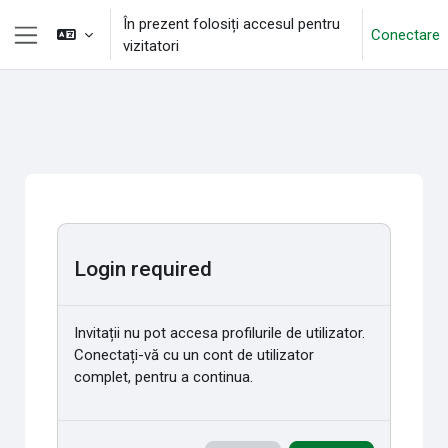
Sari la conţinutul principal
În prezent folosiți accesul pentru
Conectare
vizitatori
Panou lateral
Login required
Invitații nu pot accesa profilurile de utilizator.
Conectați-vă cu un cont de utilizator
complet, pentru a continua.