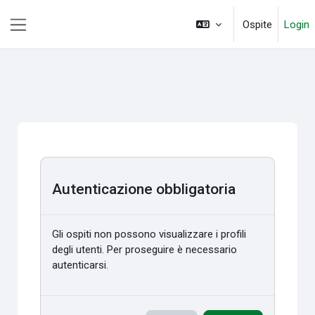
Vai al contenuto principale
Ospite
Login
Pannello laterale
Autenticazione obbligatoria
Gli ospiti non possono visualizzare i profili
degli utenti. Per proseguire è necessario
autenticarsi.