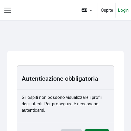
Vai al contenuto principale
Ospite
Login
Pannello laterale
Autenticazione obbligatoria
Gli ospiti non possono visualizzare i profili
degli utenti. Per proseguire è necessario
autenticarsi.