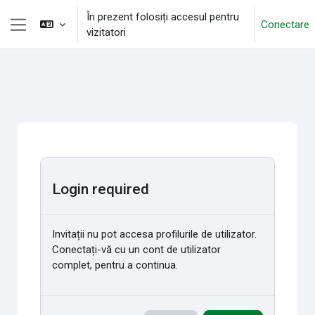
Sari la conţinutul principal
În prezent folosiți accesul pentru
Conectare
vizitatori
Panou lateral
Login required
Invitații nu pot accesa profilurile de utilizator.
Conectați-vă cu un cont de utilizator
complet, pentru a continua.