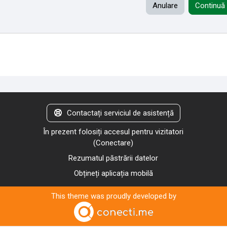
Anulare
Continuă
Contactați serviciul de asistență
În prezent folosiți accesul pentru vizitatori
(
Conectare
)
Rezumatul păstrării datelor
Obțineți aplicația mobilă
This theme was proudly developed by