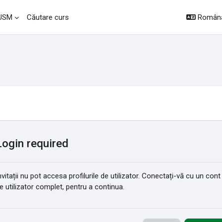
Română 
 USM
Căutare curs
Login required
nvitații nu pot accesa profilurile de utilizator. Conectați-vă cu un cont
e utilizator complet, pentru a continua.