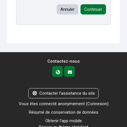
Annuler
Continuer
Contactez-nous
Contacter l’assistance du site
Vous êtes connecté anonymement (
Connexion
)
Résumé de conservation de données
Obtenir l’app mobile