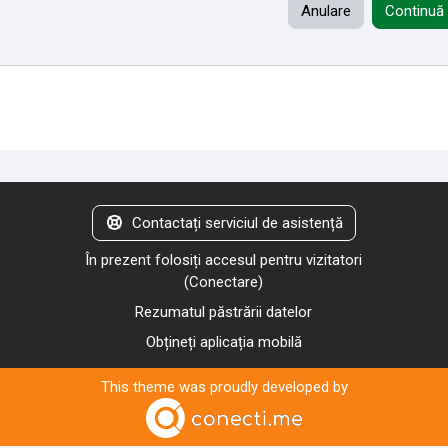
Anulare
Continuă
Contactați serviciul de asistență
În prezent folosiți accesul pentru vizitatori
(
Conectare
)
Rezumatul păstrării datelor
Obțineți aplicația mobilă
This theme was proudly developed by