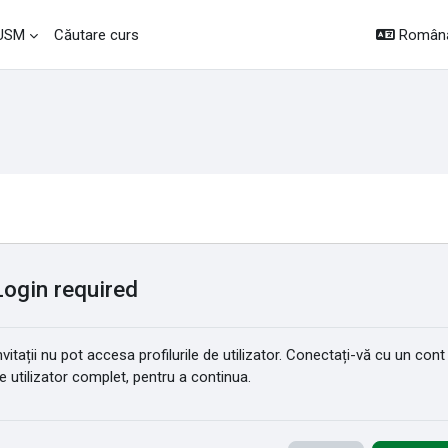
Română 
 USM
Căutare curs
Login required
nvitații nu pot accesa profilurile de utilizator. Conectați-vă cu un cont
e utilizator complet, pentru a continua.