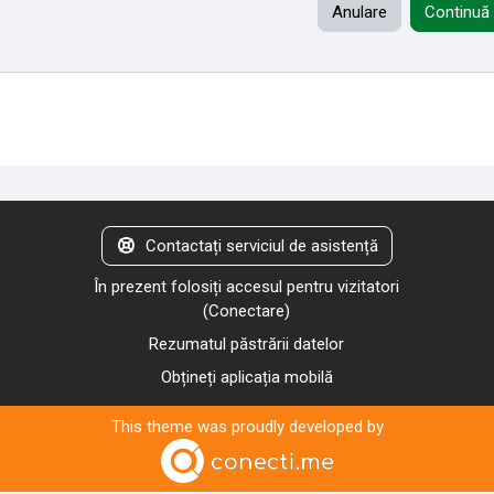
Anulare
Continuă
Contactați serviciul de asistență
În prezent folosiți accesul pentru vizitatori
(
Conectare
)
Rezumatul păstrării datelor
Obțineți aplicația mobilă
This theme was proudly developed by