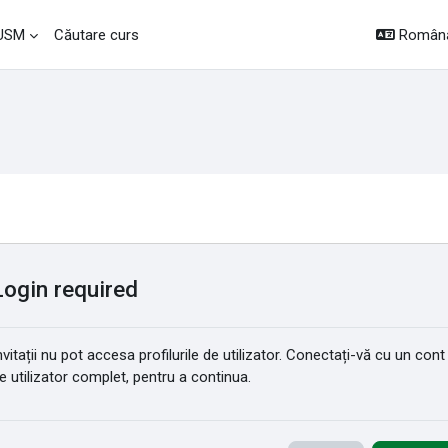
Română 
 USM
Căutare curs
Login required
nvitații nu pot accesa profilurile de utilizator. Conectați-vă cu un cont
e utilizator complet, pentru a continua.